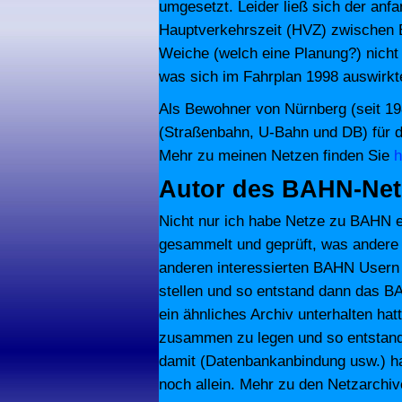
umgesetzt. Leider ließ sich der anf
Hauptverkehrszeit (HVZ) zwischen 
Weiche (welch eine Planung?) nicht 
was sich im Fahrplan 1998 auswirkt
Als Bewohner von Nürnberg (seit 19
(Straßenbahn, U-Bahn und DB) für di
Mehr zu meinen Netzen finden Sie
h
Autor des BAHN-Net
Nicht nur ich habe Netze zu BAHN er
gesammelt und geprüft, was andere s
anderen interessierten BAHN Usern
stellen und so entstand dann das 
ein ähnliches Archiv unterhalten hat
zusammen zu legen und so entstand
damit (Datenbankanbindung usw.) ha
noch allein. Mehr zu den Netzarchiv