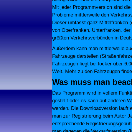
Mit jeder Programmversion sind die
Probleme mittlerweile den Verkehr
Dieser umfasst ganz Mittelfranken (
von Oberfranken, Unterfranken, der
größten Verkehrsverbünden in Deut
Außerdem kann man mittlerweile au
Fahrzeuge darstellen (Straßenfahrz
Fahrzeugen liegt bei locker über 6
Welt. Mehr zu den Fahrzeugen find
Was muss man beac
Das Programm wird in vollem Funkt
gestellt oder es kann auf anderen 
werden. Die Downloadversion läuft e
man zur Registrierung beim Autor J
entsprechende Registrierungsgebühr
man dagegen die Verkaufsversion (k