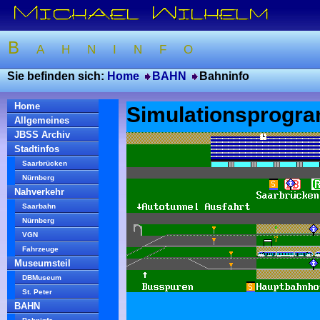
Bahninfo
Sie befinden sich:
Home
BAHN
Bahninfo
Home
Simulationsprog
Allgemeines
JBSS Archiv
Stadtinfos
Saarbrücken
Nürnberg
Nahverkehr
Saarbahn
Nürnberg
VGN
Fahrzeuge
Museumsteil
DBMuseum
St. Peter
BAHN