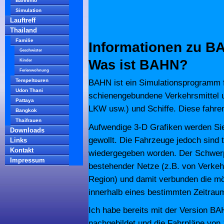
Bahninfo
Simulation
Lauftreff
Thailand
Familie
Informationen zu B
Geschwister
Was ist BAHN?
Kinder
Ferienwohnung
Tempeltouren
BAHN ist ein Simulationsprogramm f
Udon Thani
schienengebundene Verkehrsmittel 
Pattaya
LKW usw.) und Schiffe. Diese fahren
Bangkok
Thaifrauen
Aufwendige 3-D Grafiken werden Sie 
Downloads
gewollt. Die Fahrzeuge jedoch sind 
Links
Kontakt
wiedergegeben worden. Der Schwerpu
Impressum
bestehender Netze (z.B. von Verkeh
Region) und damit verbunden die mö
innerhalb eines bestimmten Zeitrau
Ich habe bereits mit der Version B
nachgebildet und die Fahrpläne von